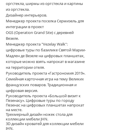
оргстекла, ширмы из оргстекла и картины
из оргстекла.
Дизайнер интерьеров.
Менеджер проекта поселка Сермизель для
интеграции в проект
OGS (Operation Grand Site) с деревней
Везеле.
Менеджер проекта "Vezelay Walk":
цифровые туры по базилике Святой Марии-
Мадлен де Везеле на цифровых планшетах,
которые можно взять напрокат в магазине
на территории отеля.
Руководитель проекта «Гастрономия 2019».
Семейная карточная игра на тему Великих
французских поваров. Традиционная и
цифровая версия.
Руководитель проекта «Большой визит к
Пезенасу». Цифровые туры по городу
Пезенас на цифровых планшетах напрокат
на месте.
Трехмерный дизайн ножек стола для
коллекции мебели JHN.
3D дизайн кроватей
для коллекции мебели
JHN.