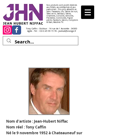
Nos produits sont plutôt destinés
aux hôtels, aux entreprises et aux
particuliers : Prix plus attractifs en
série. Paravents, Lits, Tables de nuit,
Têtes de lit, Tableaux, Tables,
Chambres, Consoles, Armoires,
Penderies, Commodes, Papier
peints, Fauteuils, Salons, Comptoirs
et Bars, Meubles TV.
Tony Caffin - Occitour : 14 rue de l' Avocette - 34300
Agde - Tél :
+33 6 45 99 15 78
-
jeahub@orange.fr
Около :
Жан-Юбер Ниффак
Nom d'artiste : Jean-Hubert Niffac
Nom réel : Tony Caffin
Né le 9 novembre 1952 à Chateauneuf sur